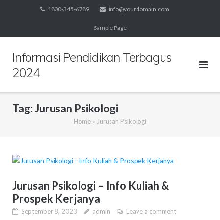
Skip
1800-345-6789
info@yourdomain.com
to
Sample Page
content
Informasi Pendidikan Terbagus
2024
Tag:
Jurusan Psikologi
Home
»
Jurusan Psikologi
Jurusan Psikologi – Info Kuliah &
Prospek Kerjanya
September 8, 2023
admin
Leave a comment