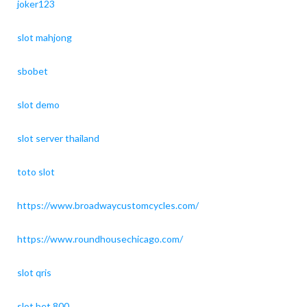
joker123
slot mahjong
sbobet
slot demo
slot server thailand
toto slot
https://www.broadwaycustomcycles.com/
https://www.roundhousechicago.com/
slot qris
slot bet 800