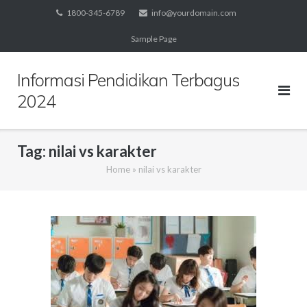
Skip
1800-345-6789
info@yourdomain.com
to
Sample Page
content
Informasi Pendidikan Terbagus
2024
Tag:
nilai vs karakter
Home
»
nilai vs karakter