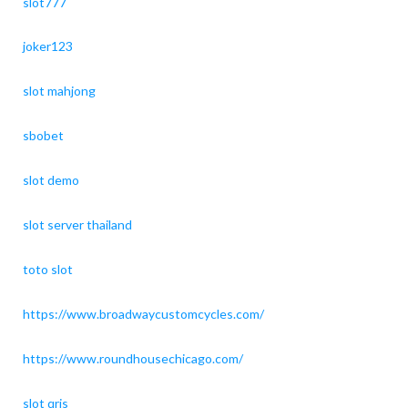
slot777
joker123
slot mahjong
sbobet
slot demo
slot server thailand
toto slot
https://www.broadwaycustomcycles.com/
https://www.roundhousechicago.com/
slot qris