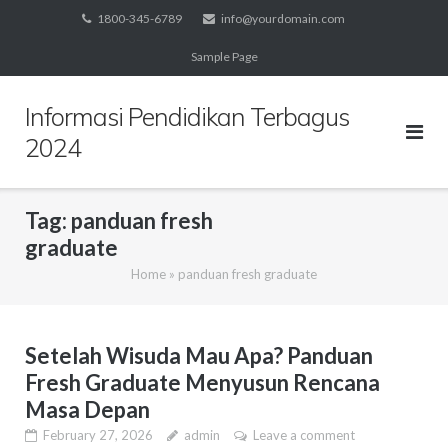
Skip
1800-345-6789
info@yourdomain.com
to
Sample Page
content
Informasi Pendidikan Terbagus
2024
Tag:
panduan fresh
graduate
Home
»
panduan fresh graduate
Setelah Wisuda Mau Apa? Panduan
Fresh Graduate Menyusun Rencana
Masa Depan
February 27, 2026
admin
Leave a comment