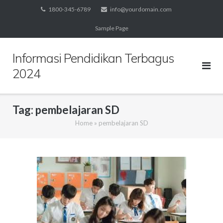
Skip
1800-345-6789
info@yourdomain.com
to
Sample Page
content
Informasi Pendidikan Terbagus
2024
Tag:
pembelajaran SD
Home
»
pembelajaran SD