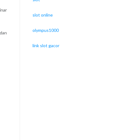
inar
slot online
olympus1000
 dan
link slot gacor