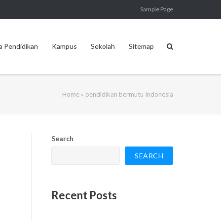
Sample Page
a Pendidikan
Kampus
Sekolah
Sitemap
Home
»
pendidikan bermutu Indonesia
Search
SEARCH
Recent Posts