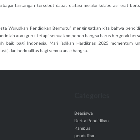
rbagai tantangan tersebut dapat diatasi melalui kolaborasi erat berb
mesta Wujudkan Pendidikan Bermutu,” mengingatkan kita bahwa pendid
erintah atau guru, tetapi semua komponen bangsa harus bergerak ber
ih baik bagi Indonesia. Mari jadikan Hardiknas 2025 momentum u
sif, dan berkualitas bagi semua anak bangsa.
Categories
Beasiswa
Berita Pendidikan
Kampus
pendidikan