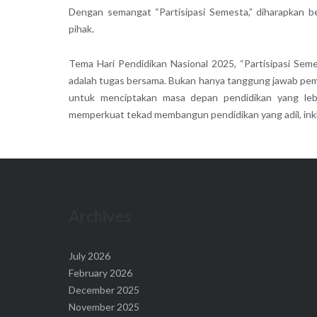
Dengan semangat “Partisipasi Semesta,” diharapkan be
pihak.
Tema Hari Pendidikan Nasional 2025, “Partisipasi Se
adalah tugas bersama. Bukan hanya tanggung jawab pem
untuk menciptakan masa depan pendidikan yang leb
memperkuat tekad membangun pendidikan yang adil, inklu
Archives
July 2026
February 2026
December 2025
November 2025