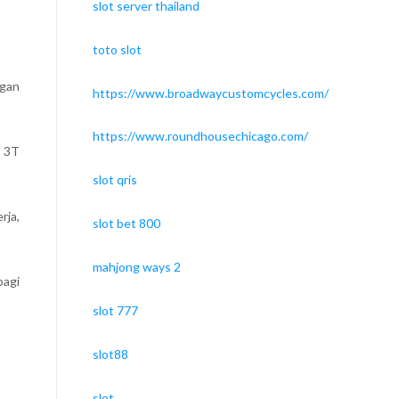
slot server thailand
toto slot
ngan
https://www.broadwaycustomcycles.com/
https://www.roundhousechicago.com/
h 3T
slot qris
rja,
slot bet 800
mahjong ways 2
bagi
slot 777
slot88
slot