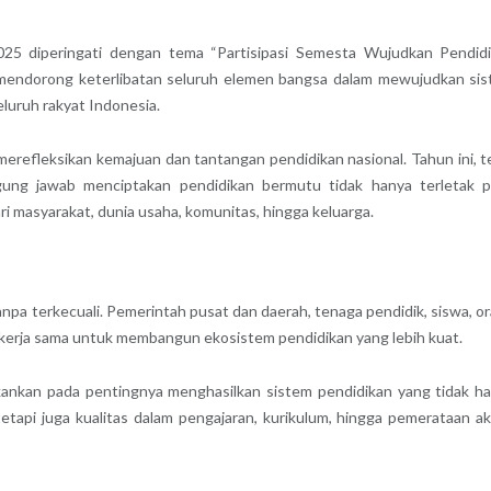
025 diperingati dengan tema “Partisipasi Semesta Wujudkan Pendid
mendorong keterlibatan seluruh elemen bangsa dalam mewujudkan si
seluruh rakyat Indonesia.
erefleksikan kemajuan dan tantangan pendidikan nasional. Tahun ini, 
gung jawab menciptakan pendidikan bermutu tidak hanya terletak 
i masyarakat, dunia usaha, komunitas, hingga keluarga.
tanpa terkecuali. Pemerintah pusat dan daerah, tenaga pendidik, siswa, o
 bekerja sama untuk membangun ekosistem pendidikan yang lebih kuat.
ankan pada pentingnya menghasilkan sistem pendidikan yang tidak h
 tetapi juga kualitas dalam pengajaran, kurikulum, hingga pemerataan a