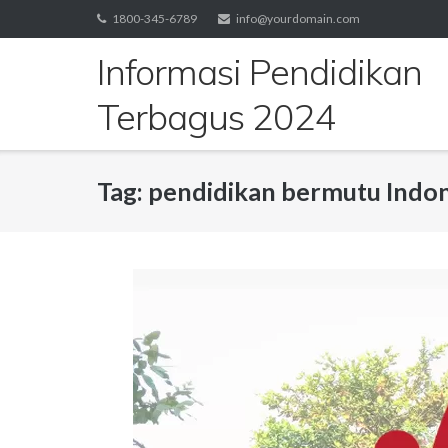
Skip
1800-345-6789
info@yourdomain.com
to
Informasi Pendidikan
content
Terbagus 2024
Tag:
pendidikan bermutu Indon