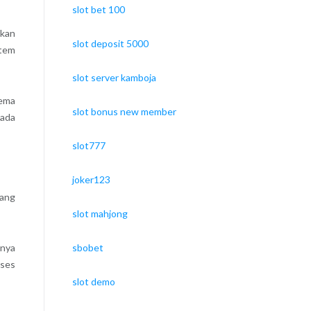
slot bet 100
ikan
slot deposit 5000
stem
slot server kamboja
tema
slot bonus new member
pada
slot777
joker123
rang
slot mahjong
sbobet
anya
kses
slot demo