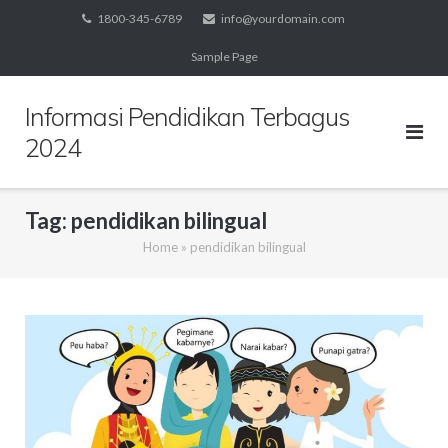
Skip
1800-345-6789
info@yourdomain.com
to
Sample Page
content
Informasi Pendidikan Terbagus
2024
Tag:
pendidikan bilingual
Home
»
pendidikan bilingual