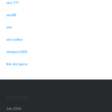
slot 777
slot88
slot
slot online
olympus1000
link slot gacor
Archives
July 2026