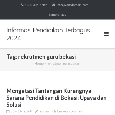
Skip
1800-345-6789
info@yourdomain.com
to
Sample Page
content
Informasi Pendidikan Terbagus
2024
Tag:
rekrutmen guru bekasi
Home
»
rekrutmen guru bekasi
Mengatasi Tantangan Kurangnya
Sarana Pendidikan di Bekasi: Upaya dan
Solusi
July 14, 2024
admin
Leave a comment