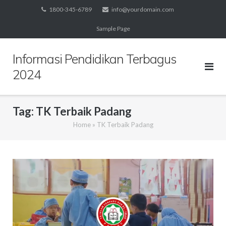
Skip
1800-345-6789
info@yourdomain.com
to
Sample Page
content
Informasi Pendidikan Terbagus
2024
Tag:
TK Terbaik Padang
Home
»
TK Terbaik Padang