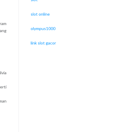
slot online
gram
olympus1000
yang
link slot gacor
ivia
erti
aman