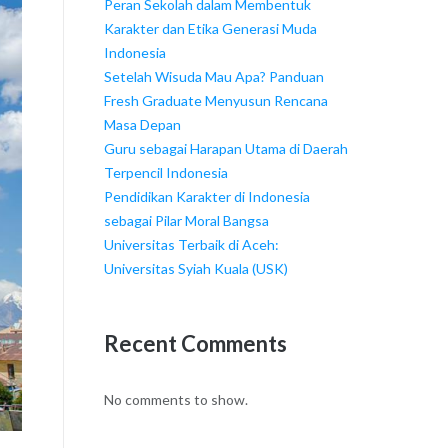
Peran Sekolah dalam Membentuk
Karakter dan Etika Generasi Muda
Indonesia
Setelah Wisuda Mau Apa? Panduan
Fresh Graduate Menyusun Rencana
Masa Depan
Guru sebagai Harapan Utama di Daerah
Terpencil Indonesia
Pendidikan Karakter di Indonesia
sebagai Pilar Moral Bangsa
Universitas Terbaik di Aceh:
Universitas Syiah Kuala (USK)
Recent Comments
No comments to show.