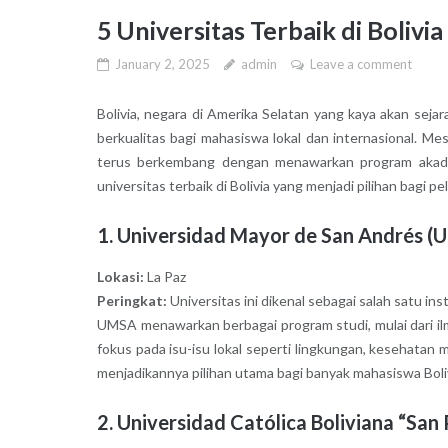
5 Universitas Terbaik di Bolivia
January 2, 2025
admin
Leave a comment
Bolivia, negara di Amerika Selatan yang kaya akan sej
berkualitas bagi mahasiswa lokal dan internasional. Mes
terus berkembang dengan menawarkan program aka
universitas terbaik di Bolivia yang menjadi pilihan bagi pe
1. Universidad Mayor de San Andrés 
Lokasi:
La Paz
Peringkat:
Universitas ini dikenal sebagai salah satu inst
UMSA menawarkan berbagai program studi, mulai dari ilmu
fokus pada isu-isu lokal seperti lingkungan, kesehata
menjadikannya pilihan utama bagi banyak mahasiswa Boliv
2. Universidad Católica Boliviana “San