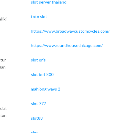
slot server thailand
toto slot
liki
https://www.broadwaycustomcycles.com/
https://www.roundhousechicago.com/
tur,
slot qris
gan,
slot bet 800
mahjong ways 2
slot 777
ial.
atan
slot88
slot