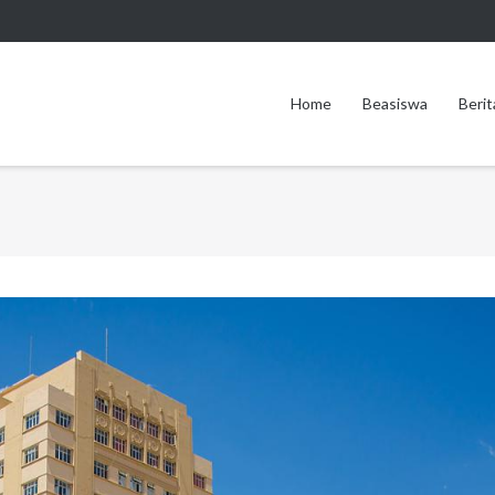
Home
Beasiswa
Berit