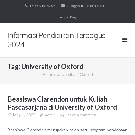
Skip
1800-345-6789
info@yourdomain.com
to
Sample Page
content
Informasi Pendidikan Terbagus
2024
Tag:
University of Oxford
Home
»
University of Oxford
Beasiswa Clarendon untuk Kuliah
Pascasarjana di University of Oxford
May 1, 2025
admin
Leave a comment
Beasiswa Clarendon merupakan salah satu program pendanaan