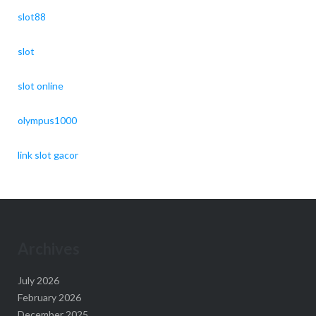
slot88
slot
slot online
olympus1000
link slot gacor
Archives
July 2026
February 2026
December 2025