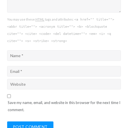
You may use these
HTML
tags and attributes:
<a href="" title="">
<abbr title=""> <acronym title=""> <b> <blockquote
cite=""> <cite> <code> <del datetime=""> <em> <i> <q
cite=""> <s> <strike> <strong>
Save my name, email, and website in this browser for the next time I
comment.