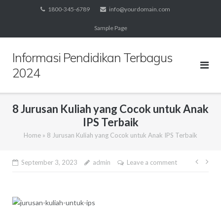
Skip
1800-345-6789
info@yourdomain.com
to
Sample Page
content
Informasi Pendidikan Terbagus
2024
8 Jurusan Kuliah yang Cocok untuk Anak
IPS Terbaik
Home
»
8 Jurusan Kuliah yang Cocok untuk Anak IPS Terbaik
Post
September 3, 2023
admin
Leave a comment
navig