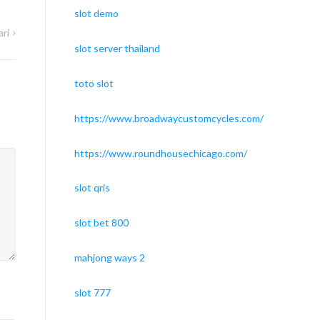
slot demo
ri
slot server thailand
toto slot
https://www.broadwaycustomcycles.com/
https://www.roundhousechicago.com/
slot qris
slot bet 800
mahjong ways 2
slot 777