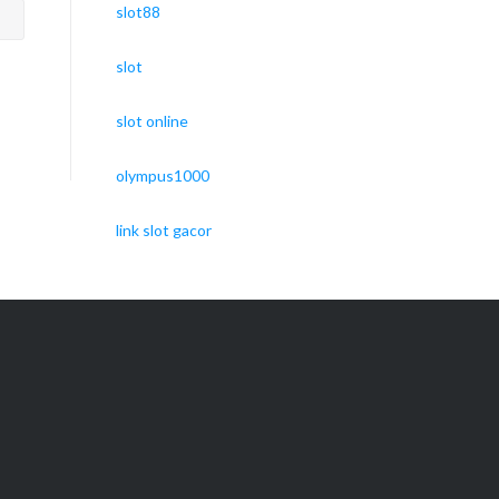
slot88
slot
slot online
olympus1000
link slot gacor