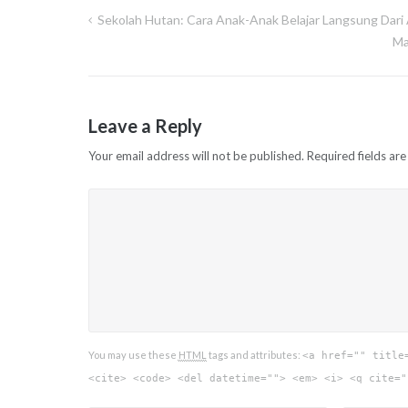
Sekolah Hutan: Cara Anak-Anak Belajar Langsung Dari
Post
Ma
navigation
Leave a Reply
Your email address will not be published.
Required fields ar
You may use these
HTML
tags and attributes:
<a href="" title
<cite> <code> <del datetime=""> <em> <i> <q cite="