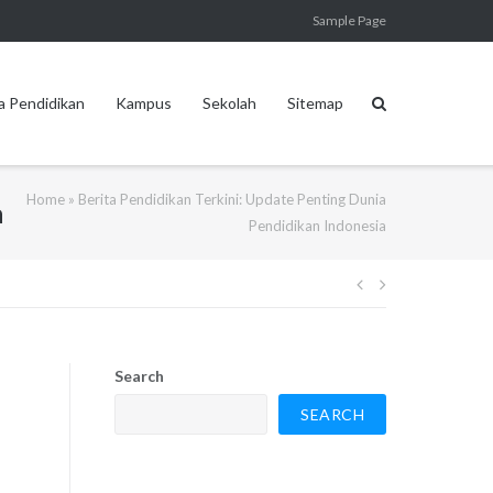
Sample Page
a Pendidikan
Kampus
Sekolah
Sitemap
Home
»
Berita Pendidikan Terkini: Update Penting Dunia
a
Pendidikan Indonesia
Post
navigation
Search
SEARCH