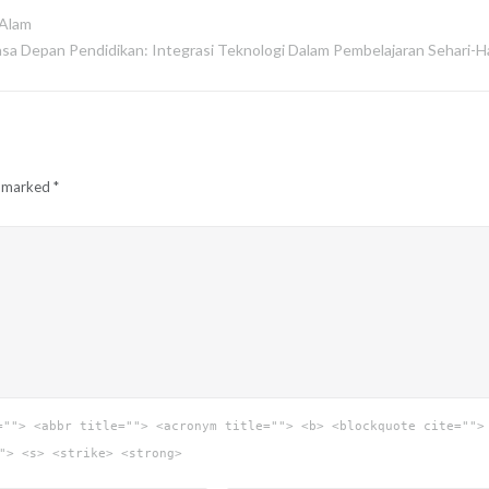
 Alam
sa Depan Pendidikan: Integrasi Teknologi Dalam Pembelajaran Sehari-Ha
e marked
*
=""> <abbr title=""> <acronym title=""> <b> <blockquote cite="">
"> <s> <strike> <strong>