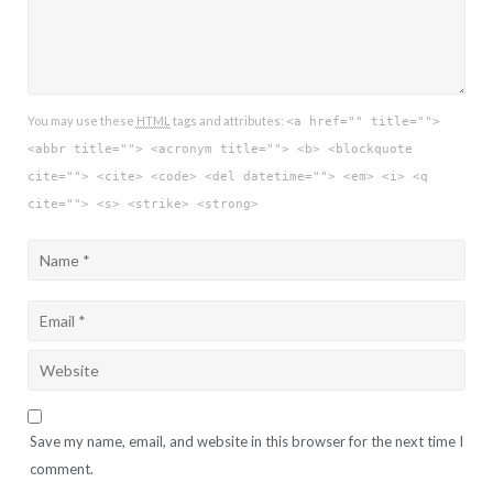
You may use these
HTML
tags and attributes:
<a href="" title="">
<abbr title=""> <acronym title=""> <b> <blockquote
cite=""> <cite> <code> <del datetime=""> <em> <i> <q
cite=""> <s> <strike> <strong>
Save my name, email, and website in this browser for the next time I
comment.