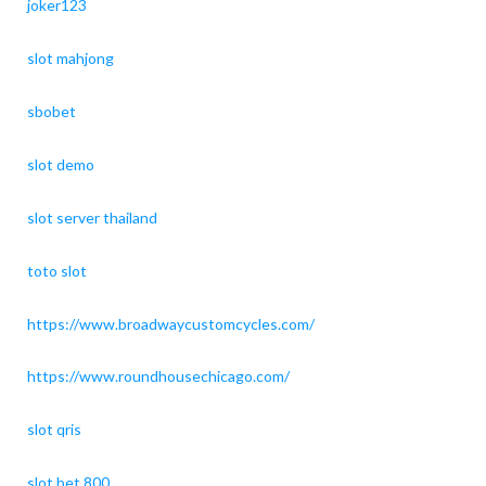
joker123
slot mahjong
sbobet
slot demo
slot server thailand
toto slot
https://www.broadwaycustomcycles.com/
https://www.roundhousechicago.com/
slot qris
slot bet 800