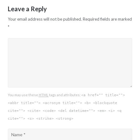
Leave a Reply
Your email address will not be published.
Required fields are marked
*
You may use these
HTML
tags and attributes:
<a href="" title="">
<abbr title=""> <acronym title=""> <b> <blockquote
cite=""> <cite> <code> <del datetime=""> <em> <i> <q
cite=""> <s> <strike> <strong>