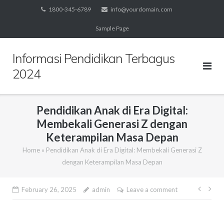
Skip
1800-345-6789
info@yourdomain.com
to
Sample Page
content
Informasi Pendidikan Terbagus
2024
Pendidikan Anak di Era Digital:
Membekali Generasi Z dengan
Keterampilan Masa Depan
Home
»
Pendidikan Anak di Era Digital: Membekali Generasi Z
dengan Keterampilan Masa Depan
Post
February 26, 2025
admin
Leave a comment
navig