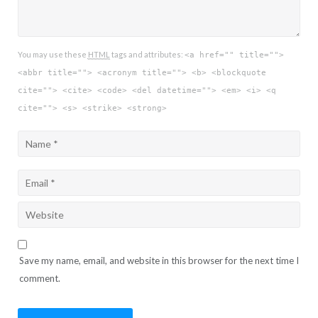
You may use these
HTML
tags and attributes:
<a href="" title="">
<abbr title=""> <acronym title=""> <b> <blockquote
cite=""> <cite> <code> <del datetime=""> <em> <i> <q
cite=""> <s> <strike> <strong>
Save my name, email, and website in this browser for the next time I
comment.