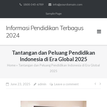
Skip
1800-345-6789
info@yourdomain.com
to
Sample Page
content
Informasi Pendidikan Terbagus
2024
Tantangan dan Peluang Pendidikan
Indonesia di Era Global 2025
Home
»
Tantangan dan Peluang Pendidikan Indonesia di Era Global
2025
Post
June 23, 2025
admin
Leave a comment
navig