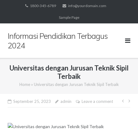
Skip
1800-345-6789
info@yourdomain.com
to
Sample Page
content
Informasi Pendidikan Terbagus
2024
Universitas dengan Jurusan Teknik Sipil
Terbaik
Home
»
Universitas dengan Jurusan Teknik Sipil Terbaik
Post
September 25, 2023
admin
Leave a comment
navig