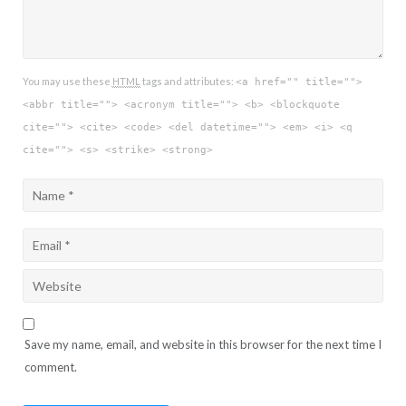
You may use these
HTML
tags and attributes:
<a href="" title="">
<abbr title=""> <acronym title=""> <b> <blockquote
cite=""> <cite> <code> <del datetime=""> <em> <i> <q
cite=""> <s> <strike> <strong>
Save my name, email, and website in this browser for the next time I
comment.