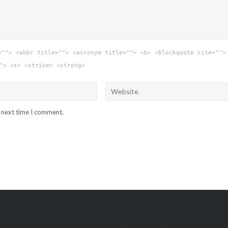
=""> <abbr title=""> <acronym title=""> <b> <blockquote cite="">
"> <s> <strike> <strong>
e next time I comment.