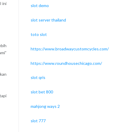
 ini
slot demo
slot server thailand
toto slot
ebih
https://www.broadwaycustomcycles.com/
ami”
https://www.roundhousechicago.com/
ukan
slot qris
slot bet 800
tapi
mahjong ways 2
slot 777