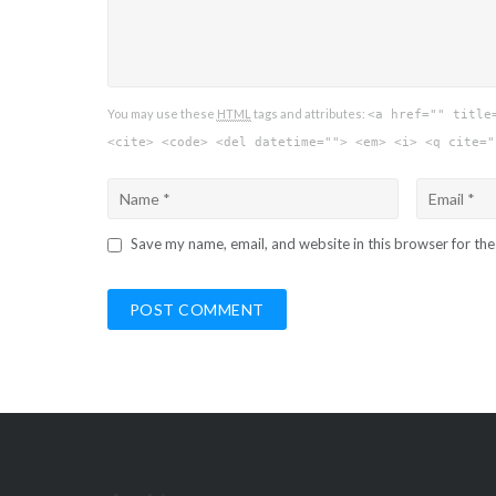
You may use these
HTML
tags and attributes:
<a href="" title
<cite> <code> <del datetime=""> <em> <i> <q cite="
Save my name, email, and website in this browser for th