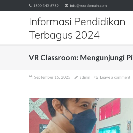
Skip
1800-345-6789
info@yourdomain.com
to
Informasi Pendidikan
content
Terbagus 2024
VR Classroom: Mengunjungi Pi
September 15, 2025
admin
Leave a comment