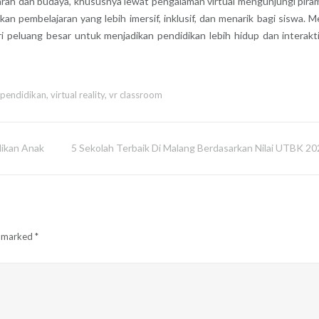
ah dan budaya, khususnya lewat pengalaman virtual mengunjungi pira
kan pembelajaran yang lebih imersif, inklusif, dan menarik bagi siswa. M
peluang besar untuk menjadikan pendidikan lebih hidup dan interakti
 pendidikan
,
virtual reality
,
vr classroom
dikan Anak
5 Sekolah Terbaik Di Malang Berdasarkan Nilai UTBK 20
e marked
*