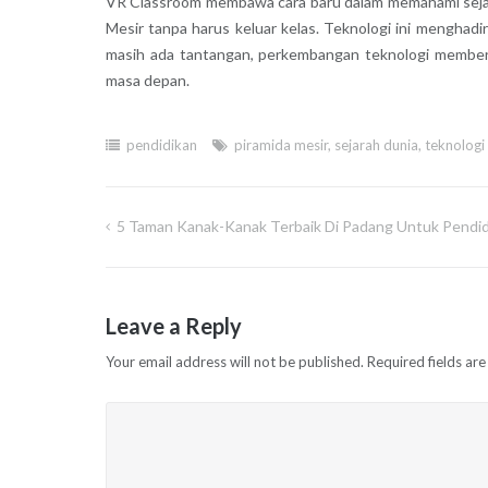
VR Classroom membawa cara baru dalam memahami sejar
Mesir tanpa harus keluar kelas. Teknologi ini menghadir
masih ada tantangan, perkembangan teknologi memberi 
masa depan.
pendidikan
piramida mesir
,
sejarah dunia
,
teknologi
5 Taman Kanak-Kanak Terbaik Di Padang Untuk Pendi
Post
navigation
Leave a Reply
Your email address will not be published.
Required fields ar