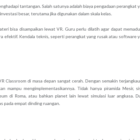
enghadapi tantangan. Salah satunya adalah biaya pengadaan perangkat 
investasi besar, terutama jika digunakan dalam skala kelas.
materi bisa disampaikan lewat VR. Guru perlu dilatih agar dapat memad
 efektif. Kendala teknis, seperti perangkat yang rusak atau software 
R Classroom di masa depan sangat cerah. Dengan semakin terjangka
kan mampu mengimplementasikannya. Tidak hanya piramida Mesir, s
m di Roma, atau bahkan planet lain lewat simulasi luar angkasa. D
tas pada empat dinding ruangan.