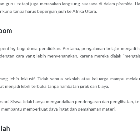
n guru, tetapi juga merasakan langsung suasana di dalam piramida. Hal
uno tanpa harus bepergian jauh ke Afrika Utara.
room
nting bagi dunia pendidikan. Pertama, pengalaman belajar menjadi l
 dengan cara yang lebih menyenangkan, karena mereka diajak “mengal
yang lebih inklusif. Tidak semua sekolah atau keluarga mampu melak
ut menjadi lebih terbuka tanpa hambatan jarak dan biaya.
sori. Siswa tidak hanya mengandalkan pendengaran dan penglihatan, te
Ini membantu memperkuat daya ingat dan pemahaman materi.
olah