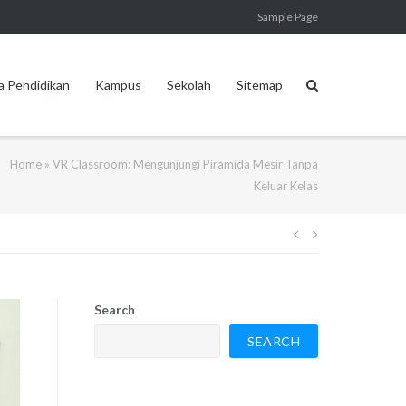
Sample Page
a Pendidikan
Kampus
Sekolah
Sitemap
Home
»
VR Classroom: Mengunjungi Piramida Mesir Tanpa
Keluar Kelas
Post
navigation
Search
SEARCH