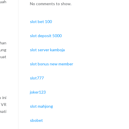
buah
No comments to show.
slot bet 100
slot deposit 5000
ahan
slot server kamboja
bung
buat
slot bonus new member
slot777
joker123
 ini
m VR
slot mahjong
mati
sbobet