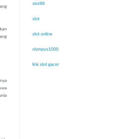
slot88
yang
slot
ukan
slot online
yang
olympus1000
link slot gacor
unya
iswa
unia