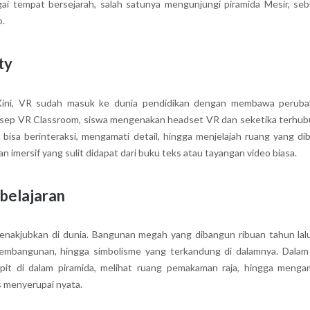
agai tempat bersejarah, salah satunya mengunjungi piramida Mesir, se
o.
ty
an. Kini, VR sudah masuk ke dunia pendidikan dengan membawa perub
onsep VR Classroom, siswa mengenakan headset VR dan seketika terhu
 bisa berinteraksi, mengamati detail, hingga menjelajah ruang yang di
 imersif yang sulit didapat dari buku teks atau tayangan video biasa.
belajaran
 menakjubkan di dunia. Bangunan megah yang dibangun ribuan tahun lalu
 pembangunan, hingga simbolisme yang terkandung di dalamnya. Dala
pit di dalam piramida, melihat ruang pemakaman raja, hingga menga
is menyerupai nyata.